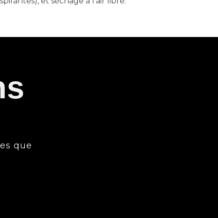
irantes), et séchage à l’air libre.
ns
res que