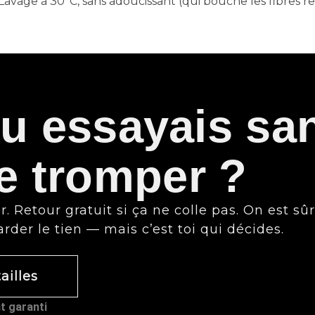
Lavage à 30°C, sans adoucissant (qui bouche les fibres resp
 tu essayais sa
e tromper ?
r. Retour gratuit si ça ne colle pas. On est sû
arder le tien — mais c’est toi qui décides.
ailles
 garanti