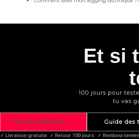
Comment laver mon legging technique ?
Et si
t
100 jours pour teste
tu vas g
Voir la collection →
Guide des t
✓ Livraison gratuite
✓ Retour 100 jours
·
✓ Remboursement