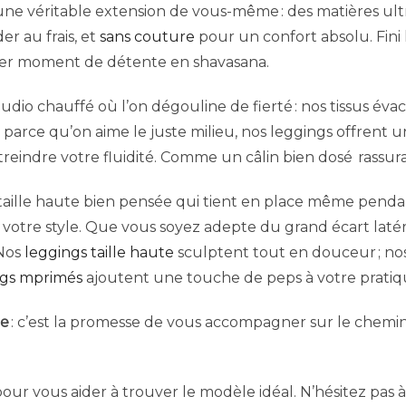
ne véritable extension de vous-même : des matières ultr
r au frais, et
sans couture
pour un confort absolu. Fini les
rnier moment de détente en shavasana.
tudio chauffé où l’on dégouline de fierté : nos tissus éva
 parce qu’on aime le juste milieu, nos leggings offrent 
streindre votre fluidité. Comme un câlin bien dosé rassur
e taille haute bien pensée qui tient en place même penda
votre style. Que vous soyez adepte du grand écart latér
 Nos
leggings taille haute
sculptent tout en douceur ; no
ngs mprimés
ajoutent une touche de peps à votre pratiq
me
: c’est la promesse de vous accompagner sur le chemin
pour vous aider à trouver le modèle idéal. N’hésitez pas 