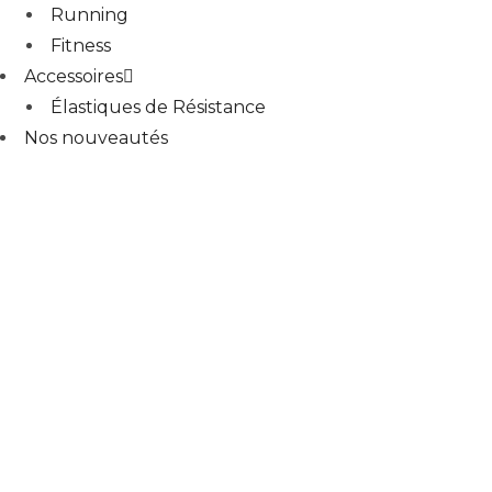
Running
Fitness
Accessoires
Élastiques de Résistance
Nos nouveautés
Comment choisir son legging de y
DECOUVRIR