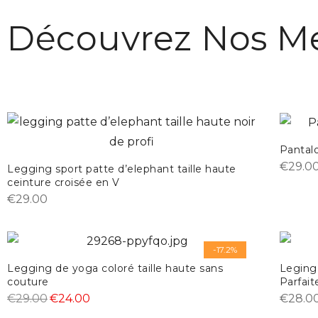
GUIDE
Découvrez Nos Me
Pantalo
€
29.0
Legging sport patte d’elephant taille haute
ceinture croisée en V
€
29.00
-17.2%
Legging de yoga coloré taille haute sans
Leging 
couture
Parfait
€
29.00
€
24.00
€
28.0