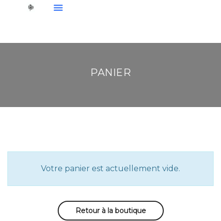
Ensembles De Sport
Sous-Vêtements
Nos Nouveautés
PANIER
Votre panier est actuellement vide.
Retour à la boutique