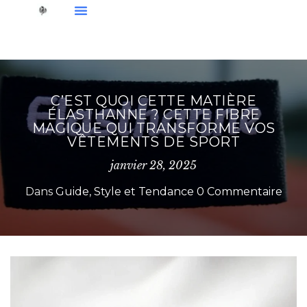
Ensembles De Sport
Sous-Vêtements
Nos Nouveautés
C’EST QUOI CETTE MATIÈRE
ÉLASTHANNE ? CETTE FIBRE
MAGIQUE QUI TRANSFORME VOS
VÊTEMENTS DE SPORT
janvier 28, 2025
Dans
Guide
,
Style et Tendance
0 Commentaire