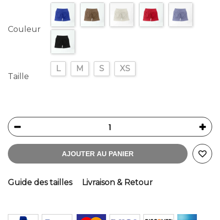
Couleur
L
M
S
XS
Taille
AJOUTER AU PANIER
Guide des tailles
Livraison & Retour