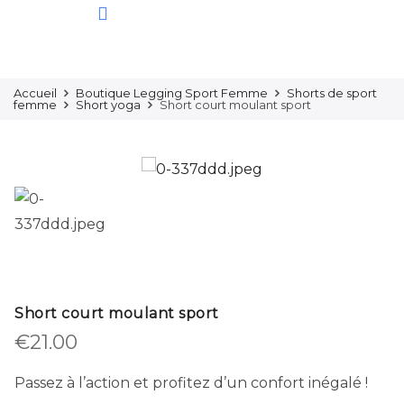
Ensembles De Sport
Sous-Vêtements
Nos Nouveautés
Accueil
Boutique Legging Sport Femme
Shorts de sport
femme
Short yoga
Short court moulant sport
Short court moulant sport
€
21.00
Passez à l’action et profitez d’un confort inégalé !