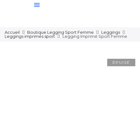
Ensembles De Sport
Sous-Vêtements
Nos Nouveautés
Accueil
Boutique Legging Sport Femme
Leggings
Leggings imprimés sport
Legging Imprimé Sport Femme
ÉPUISÉ